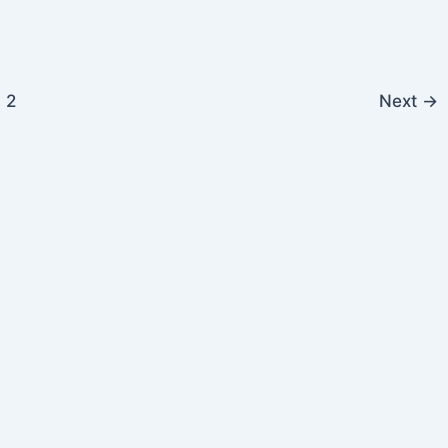
2
Next
→