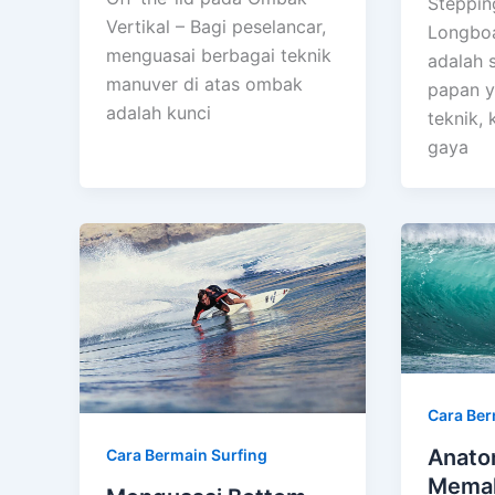
Steppin
Vertikal – Bagi peselancar,
Longboa
menguasai berbagai teknik
adalah 
manuver di atas ombak
papan 
adalah kunci
teknik,
gaya
Cara Ber
Anato
Cara Bermain Surfing
Mema