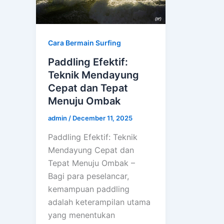
Cara Bermain Surfing
Paddling Efektif:
Teknik Mendayung
Cepat dan Tepat
Menuju Ombak
admin
/
December 11, 2025
Paddling Efektif: Teknik
Mendayung Cepat dan
Tepat Menuju Ombak –
Bagi para peselancar,
kemampuan paddling
adalah keterampilan utama
yang menentukan