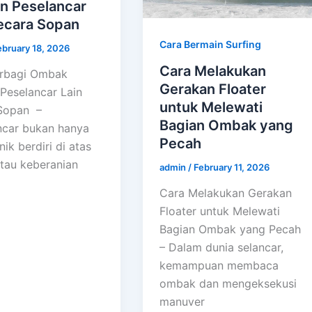
n Peselancar
secara Sopan
Cara Bermain Surfing
ebruary 18, 2026
Cara Melakukan
erbagi Ombak
Gerakan Floater
Peselancar Lain
untuk Melewati
Sopan –
Bagian Ombak yang
ncar bukan hanya
Pecah
nik berdiri di atas
tau keberanian
admin
/
February 11, 2026
Cara Melakukan Gerakan
Floater untuk Melewati
Bagian Ombak yang Pecah
– Dalam dunia selancar,
kemampuan membaca
ombak dan mengeksekusi
manuver