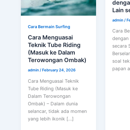
denga
Lain 
admin
/
F
Cara Bermain Surfing
Cara B
Cara Menguasai
dengan 
Teknik Tube Riding
secara 
(Masuk ke Dalam
Bersela
Terowongan Ombak)
soal tek
papan a
admin
/
February 24, 2026
Cara Menguasai Teknik
Tube Riding (Masuk ke
Dalam Terowongan
Ombak) – Dalam dunia
selancar, tidak ada momen
yang lebih ikonik […]