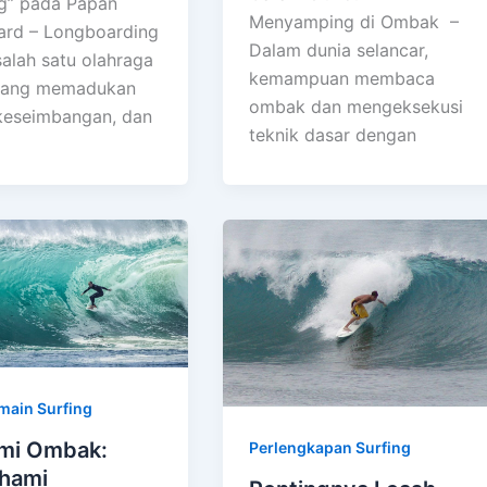
g” pada Papan
Menyamping di Ombak –
rd – Longboarding
Dalam dunia selancar,
salah satu olahraga
kemampuan membaca
yang memadukan
ombak dan mengeksekusi
 keseimbangan, dan
teknik dasar dengan
main Surfing
mi Ombak:
Perlengkapan Surfing
hami