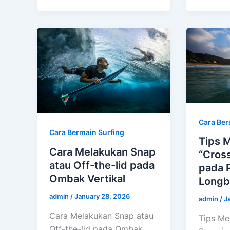
Cara Ber
Cara Bermain Surfing
Tips 
Cara Melakukan Snap
“Cros
atau Off-the-lid pada
pada 
Ombak Vertikal
Longb
admin
/
January 28, 2026
admin
/
J
Cara Melakukan Snap atau
Tips Me
Off-the-lid pada Ombak