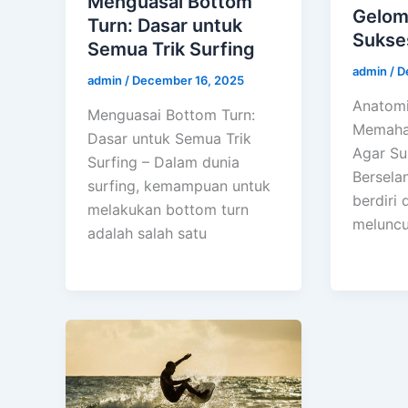
Menguasai Bottom
Gelom
Turn: Dasar untuk
Sukse
Semua Trik Surfing
admin
/
D
admin
/
December 16, 2025
Anatom
Menguasai Bottom Turn:
Memaha
Dasar untuk Semua Trik
Agar Su
Surfing – Dalam dunia
Bersela
surfing, kemampuan untuk
berdiri 
melakukan bottom turn
meluncur
adalah salah satu