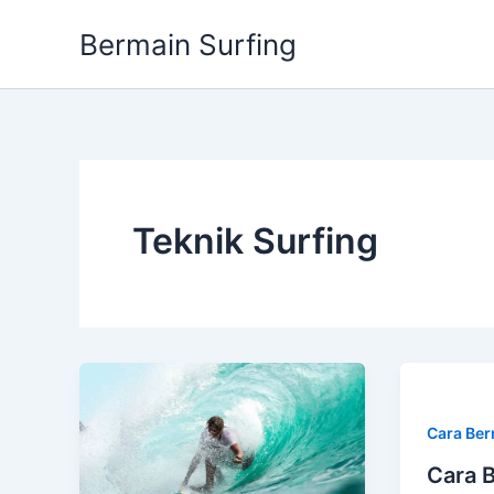
Skip
Bermain Surfing
to
content
Teknik Surfing
Cara Ber
Cara 