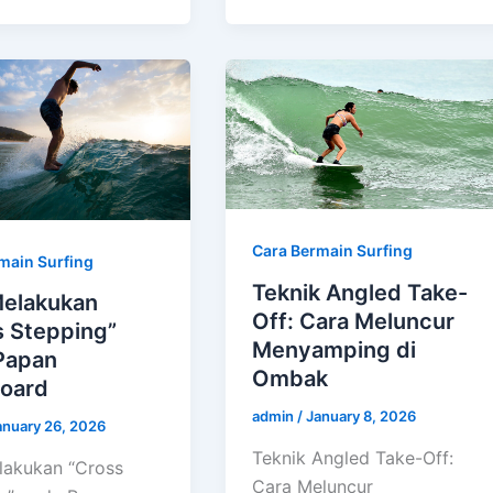
Cara Bermain Surfing
main Surfing
Teknik Angled Take-
Melakukan
Off: Cara Meluncur
s Stepping”
Menyamping di
Papan
Ombak
oard
admin
/
January 8, 2026
anuary 26, 2026
Teknik Angled Take-Off:
lakukan “Cross
Cara Meluncur