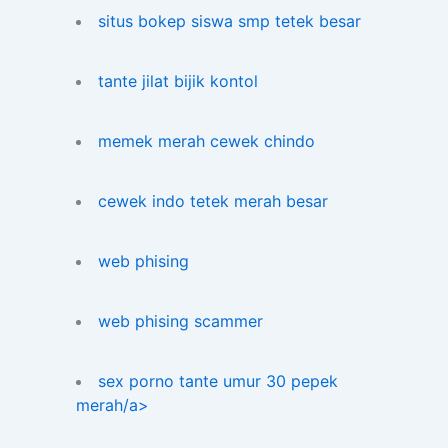
situs bokep siswa smp tetek besar
tante jilat bijik kontol
memek merah cewek chindo
cewek indo tetek merah besar
web phising
web phising scammer
sex porno tante umur 30 pepek
merah/a>