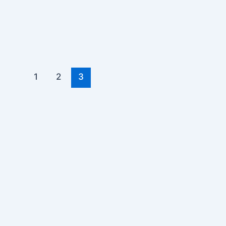
1
2
3