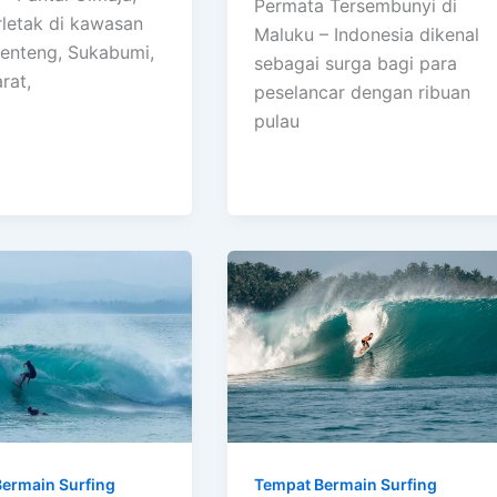
Permata Tersembunyi di
rletak di kawasan
Maluku – Indonesia dikenal
enteng, Sukabumi,
sebagai surga bagi para
rat,
peselancar dengan ribuan
pulau
ermain Surfing
Tempat Bermain Surfing