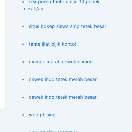
sex porno tante umur 30 pepek
merah/a>
situs bokep siswa smp tetek besar
tante jilat bijik kontol
memek merah cewek chindo
cewek indo tetek merah besar
cewek indo tetek merah besar
web phising