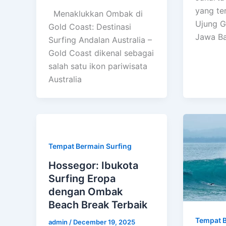
yang te
Menaklukkan Ombak di
Ujung G
Gold Coast: Destinasi
Jawa Ba
Surfing Andalan Australia –
Gold Coast dikenal sebagai
salah satu ikon pariwisata
Australia
Tempat Bermain Surfing
Hossegor: Ibukota
Surfing Eropa
dengan Ombak
Beach Break Terbaik
Tempat B
admin
/
December 19, 2025