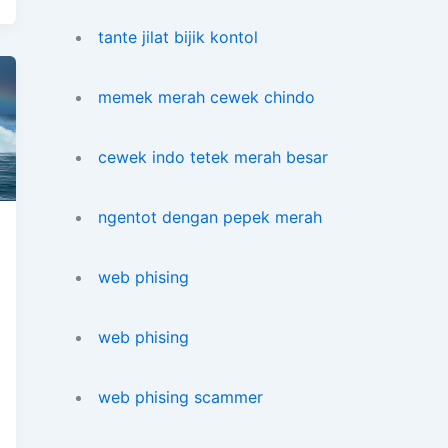
tante jilat bijik kontol
memek merah cewek chindo
cewek indo tetek merah besar
ngentot dengan pepek merah
web phising
web phising
web phising scammer