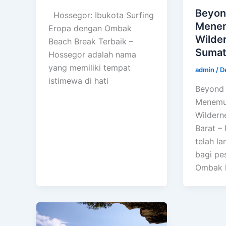
Beyon
Hossegor: Ibukota Surfing
Menem
Eropa dengan Ombak
Wilder
Beach Break Terbaik –
Sumat
Hossegor adalah nama
yang memiliki tempat
admin
/
D
istimewa di hati
Beyond 
Menemuk
Wildern
Barat –
telah l
bagi pe
Ombak 