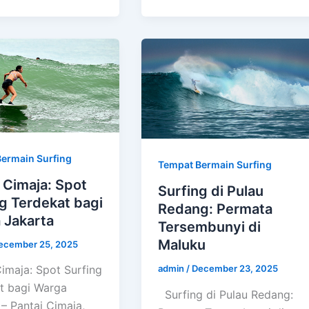
ermain Surfing
Tempat Bermain Surfing
 Cimaja: Spot
Surfing di Pulau
g Terdekat bagi
Redang: Permata
 Jakarta
Tersembunyi di
Maluku
ecember 25, 2025
admin
/
December 23, 2025
Cimaja: Spot Surfing
t bagi Warga
Surfing di Pulau Redang:
– Pantai Cimaja,