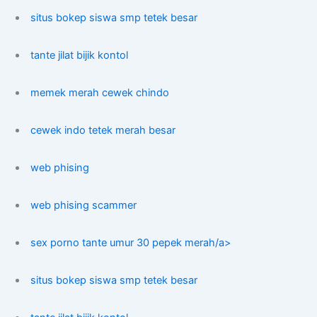
situs bokep siswa smp tetek besar
tante jilat bijik kontol
memek merah cewek chindo
cewek indo tetek merah besar
web phising
web phising scammer
sex porno tante umur 30 pepek merah/a>
situs bokep siswa smp tetek besar