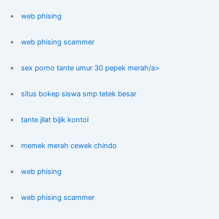
web phising
web phising scammer
sex porno tante umur 30 pepek merah/a>
situs bokep siswa smp tetek besar
tante jilat bijik kontol
memek merah cewek chindo
web phising
web phising scammer