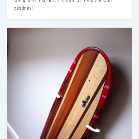
sebagai ikon selancar Indonesia, terdapat satu
destinasi