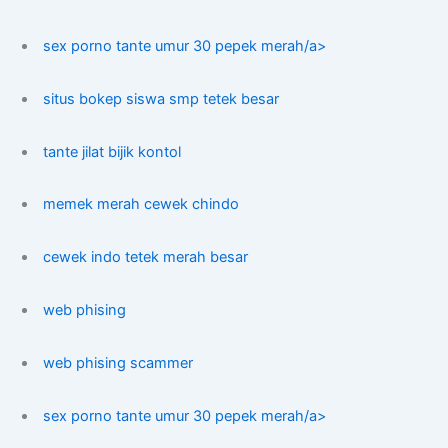
sex porno tante umur 30 pepek merah/a>
situs bokep siswa smp tetek besar
tante jilat bijik kontol
memek merah cewek chindo
cewek indo tetek merah besar
web phising
web phising scammer
sex porno tante umur 30 pepek merah/a>