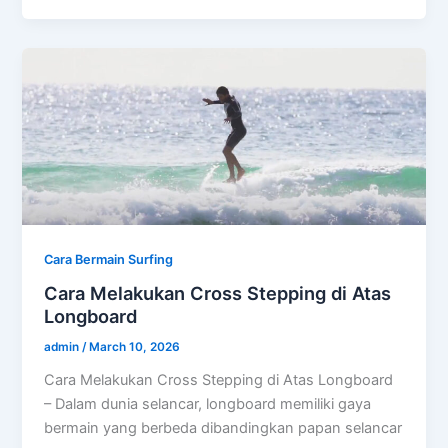
Cara Bermain Surfing
Cara Melakukan Cross Stepping di Atas
Longboard
admin
/
March 10, 2026
Cara Melakukan Cross Stepping di Atas Longboard
– Dalam dunia selancar, longboard memiliki gaya
bermain yang berbeda dibandingkan papan selancar