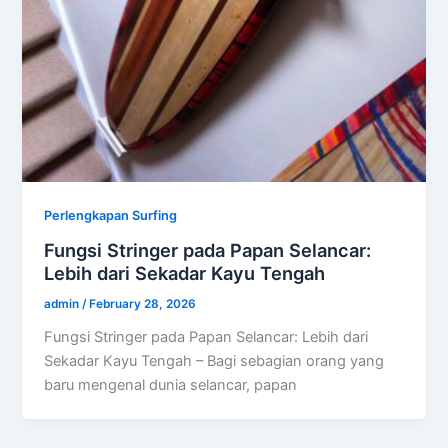
Perlengkapan Surfing
Fungsi Stringer pada Papan Selancar:
Lebih dari Sekadar Kayu Tengah
admin
/
February 28, 2026
Fungsi Stringer pada Papan Selancar: Lebih dari
Sekadar Kayu Tengah – Bagi sebagian orang yang
baru mengenal dunia selancar, papan