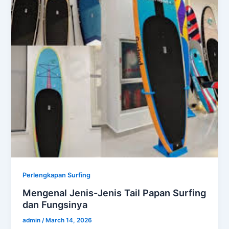
Perlengkapan Surfing
Mengenal Jenis-Jenis Tail Papan Surfing
dan Fungsinya
admin
/
March 14, 2026