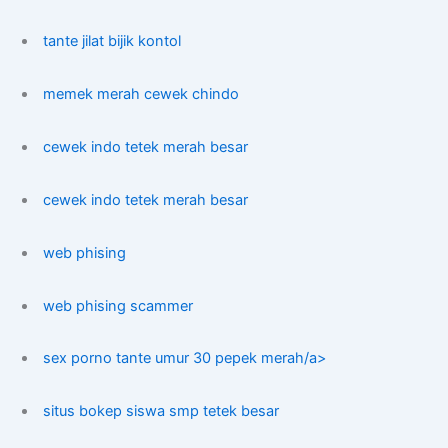
tante jilat bijik kontol
memek merah cewek chindo
cewek indo tetek merah besar
cewek indo tetek merah besar
web phising
web phising scammer
sex porno tante umur 30 pepek merah/a>
situs bokep siswa smp tetek besar