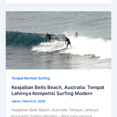
Tempat Bermain Surfing
Keajaiban Bells Beach, Australia: Tempat
Lahirnya Kompetisi Surfing Modern
admin
/
March 9, 2026
Keajaiban Bells Beach, Australia: Tempat Lahirnya
Kompetisi Surfing Modern – Bagi para pecinta